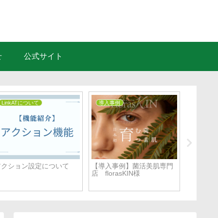
せ
公式サイト
LinkATについて
導入事例
LinkA
アクション設定について
【導入事例】菌活美肌専門
タグ機能
店 florasKIN様