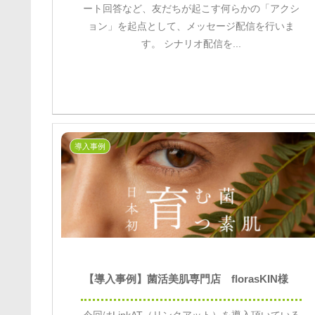
ート回答など、友だちが起こす何らかの「アクシ
ョン」を起点として、メッセージ配信を行いま
す。 シナリオ配信を...
導入事例
【導入事例】菌活美肌専門店 florasKIN様